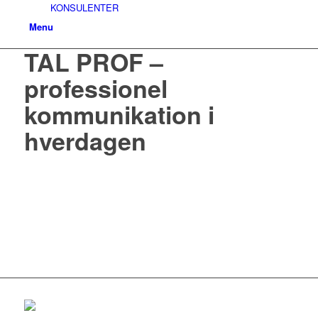
KONSULENTER
Menu
TAL PROF –
professionel
kommunikation i
hverdagen
Skab en tydelig og
professionel
kommunikationskultur, der
reducerer misforståelser og
styrker samarbejdet