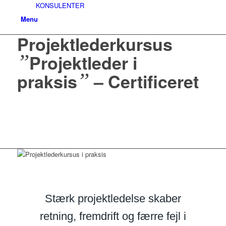
KONSULENTER
Menu
Projektlederkursus
”
Projektleder i
”
praksis
– Certificeret
Få projekter sikkert i mål til
tiden – med klar struktur og
stærkere samarbejde
Stærk projektledelse skaber
retning, fremdrift og færre fejl i