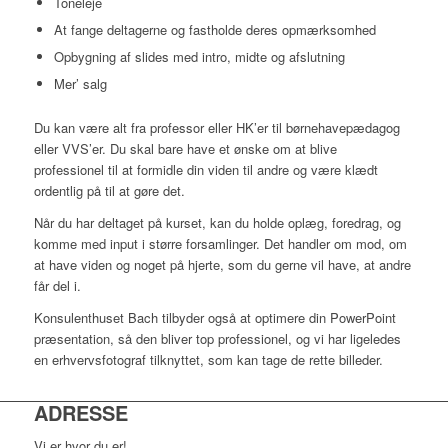
Toneleje
At fange deltagerne og fastholde deres opmærksomhed
Opbygning af slides med intro, midte og afslutning
Mer’ salg
Du kan være alt fra professor eller HK’er til børnehavepædagog
eller VVS’er. Du skal bare have et ønske om at blive
professionel til at formidle din viden til andre og være klædt
ordentlig på til at gøre det.
Når du har deltaget på kurset, kan du holde oplæg, foredrag, og
komme med input i større forsamlinger. Det handler om mod, om
at have viden og noget på hjerte, som du gerne vil have, at andre
får del i.
Konsulenthuset Bach tilbyder også at optimere din PowerPoint
præsentation, så den bliver top professionel, og vi har ligeledes
en erhvervsfotograf tilknyttet, som kan tage de rette billeder.
ADRESSE
Vi er hvor du er!